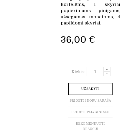
kortelėms, 1 skyriai
popieriniams pinigams,
užsegamas monetoms, 4
papildomi skyriai.
36,00 €
Kiekis:
UŽSAKYTI
PRIDĖTI Į NORŲ SĄRAŠĄ
PRIDĖTI PALYGINIMUI
REKOMENDUOTI
DRAUGUI