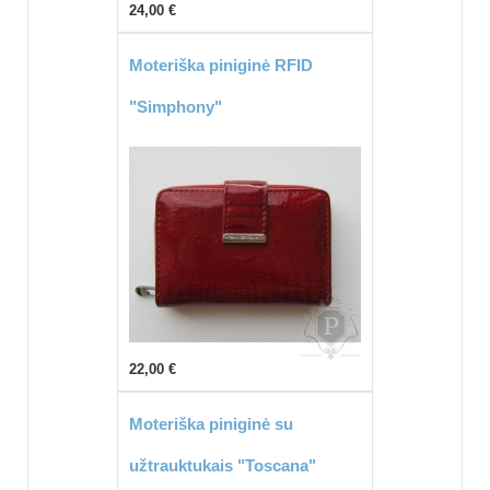
24,00 €
Moteriška piniginė RFID
"Simphony"
22,00 €
Moteriška piniginė su
užtrauktukais "Toscana"