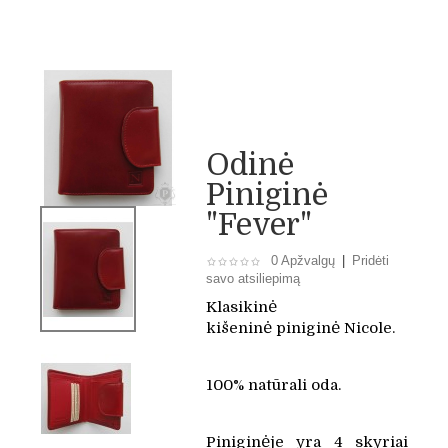
Odinė
Piniginė
"Fever"
0 Apžvalgų
|
Pridėti
savo atsiliepimą
Klasikinė
kišeninė
piniginė Nicole.
100% natūrali oda.
Piniginėje yra 4 skyriai