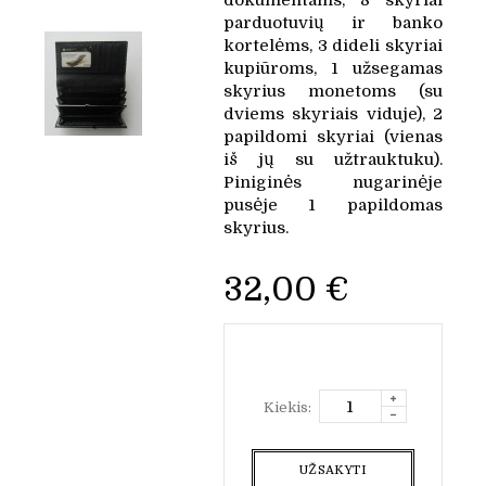
dokumentams, 8 skyriai
parduotuvių ir banko
kortelėms, 3 dideli skyriai
kupiūroms, 1 užsegamas
skyrius monetoms (su
dviems skyriais viduje), 2
papildomi skyriai (vienas
iš jų su užtrauktuku).
Piniginės nugarinėje
pusėje 1 papildomas
skyrius.
32,00 €
Kiekis:
UŽSAKYTI