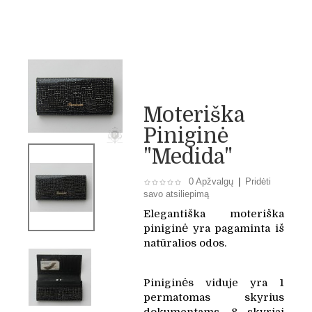
Moteriška
Piniginė
"Medida"
0 Apžvalgų
|
Pridėti
savo atsiliepimą
Elegantiška moteriška
piniginė yra pagaminta iš
natūralios odos.
Piniginės viduje yra 1
permatomas skyrius