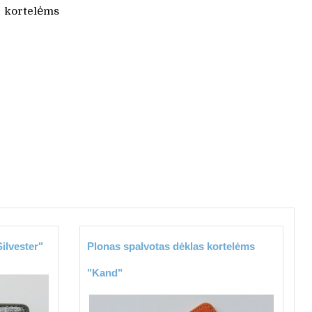
kortelėms
Silvester"
Plonas spalvotas dėklas kortelėms
"Kand"