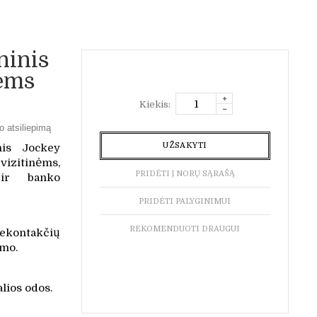
ninis
lėms
Kiekis:
o atsiliepimą
UŽSAKYTI
nis Jockey
zitinėms,
PRIDĖTI Į NORŲ SĄRAŠĄ
 ir banko
PRIDĖTI PALYGINIMUI
REKOMENDUOTI DRAUGUI
kontakčių
mo.
lios odos.