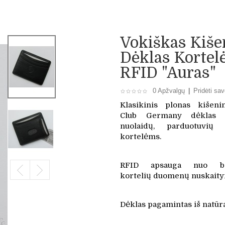
Vokiškas Kiše
Dėklas Korte
RFID "Auras"
0 Apžvalgų
|
Pridėti sav
Klasikinis plonas kišeni
Club Germany dėklas vi
nuolaidų, parduotuvių
kortelėms.
RFID apsauga nuo be
kortelių duomenų nuskaity
Dėklas pagamintas iš natūra