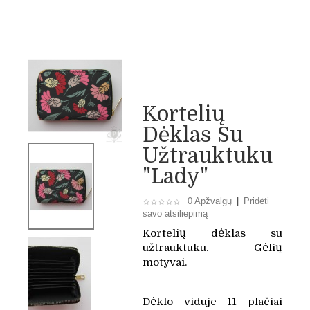
Kortelių
Dėklas Su
Užtrauktuku
"Lady"
0 Apžvalgų
|
Pridėti
savo atsiliepimą
Kortelių dėklas su
užtrauktuku. Gėlių
motyvai.
Dėklo viduje 11 plačiai