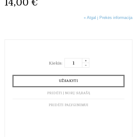
14,00 €
Atgal į Prekės informacija
«
Kiekis:
UŽSAKYTI
PRIDĖTI Į NORŲ SĄRAŠĄ
PRIDĖTI PALYGINIMUI