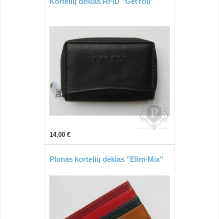
Kortelių dėklas RFID "GetYou"
14,00 €
Plonas kortelių dėklas "Elim-Mix"