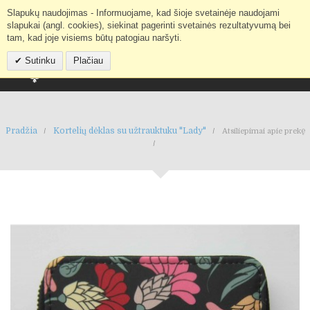
Slapukų naudojimas - Informuojame, kad šioje svetainėje naudojami
Mano paskyra
IEŠKOTI
slapukai (angl. cookies), siekinat pagerinti svetainės rezultatyvumą bei
tam, kad joje visiems būtų patogiau naršyti.
Sutinku
Plačiau
Pradžia
Kortelių dėklas su užtrauktuku "Lady"
Atsiliepimai apie prekę