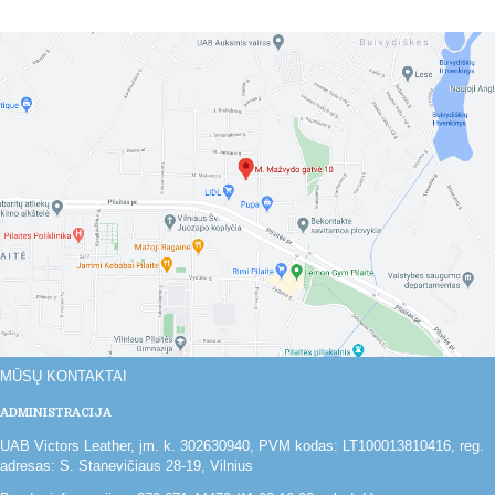
MŪSŲ KONTAKTAI
ADMINISTRACIJA
UAB Victors Leather, įm. k. 302630940, PVM kodas: LT100013810416, reg.
adresas: S. Stanevičiaus 28-19, Vilnius