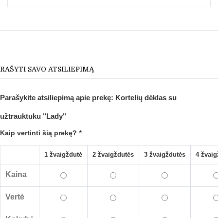
RAŠYTI SAVO ATSILIEPIMĄ
Parašykite atsiliepimą apie prekę:
Kortelių dėklas su
užtrauktuku "Lady"
Kaip vertinti šią prekę?
*
1 žvaigždutė
2 žvaigždutės
3 žvaigždutės
4 žvaig
Kaina
Vertė