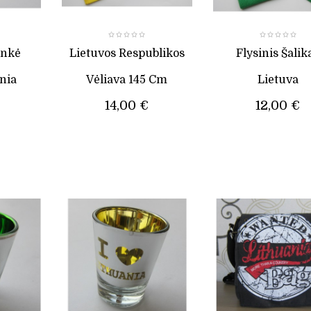
ankė
Lietuvos Respublikos
Flysinis Šalik
nia
Vėliava 145 Cm
Lietuva
14,00 €
12,00 €