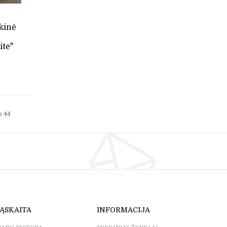
kinė
ite"
so
44
ĄSKAITA
INFORMACIJA