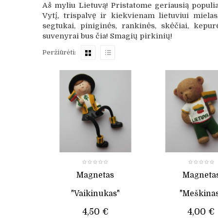
Aš myliu Lietuvą! Pristatome geriausią populiar
Vytį, trispalvę ir kiekvienam lietuviui miela
segtukai, piniginės, rankinės, skėčiai, kepurė
suvenyrai bus čia! Smagių pirkinių!
Peržiūrėti:
Magnetas
Magneta
"Vaikinukas"
"Meškina
4,50 €
4,00 €