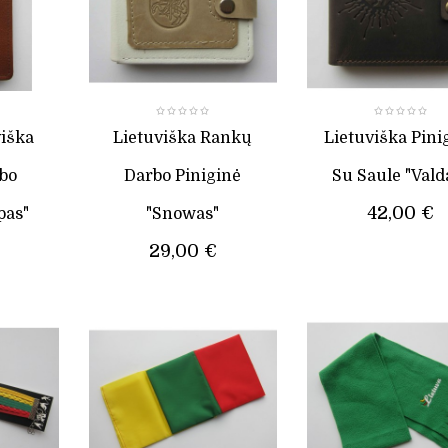
viška
Lietuviška Rankų
Lietuviška Pini
bo
Darbo Piniginė
Su Saule "Vald
42,00 €
pas"
"Snowas"
29,00 €