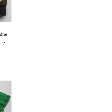
ginė
as"