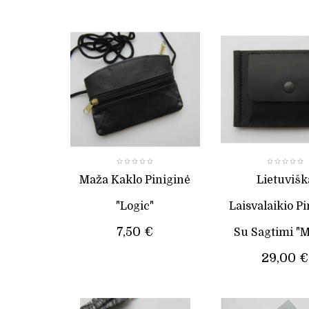
Maža Kaklo Piniginė
Lietuvišk
"Logic"
Laisvalaikio P
7,50 €
Su Sagtimi "M
29,00 €