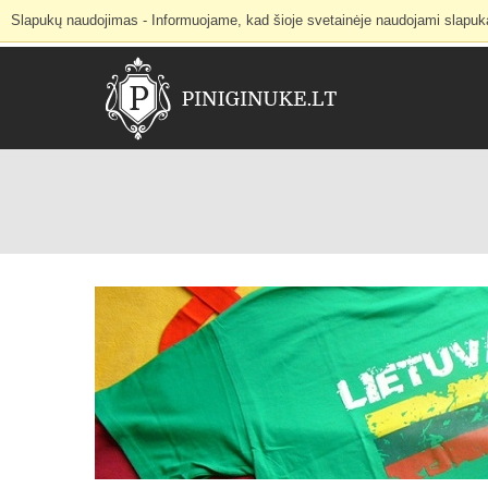
Slapukų naudojimas - Informuojame, kad šioje svetainėje naudojami slapukai 
Internetinė parduotuvė
Mano paskyra