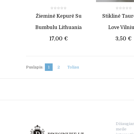
Žieminė Kepurė Su
Stiklinė Taure
Bumbulu Lithuania
Love Vilni
17,00 €
3,50 €
Puslapis:
1
2
Toliau
Džiaugia
meile s