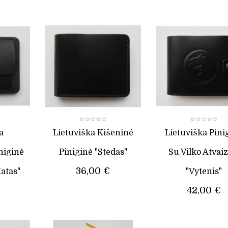
a
Lietuviška Kišeninė
Lietuviška Pini
iniginė
Piniginė "Stedas"
Su Vilko Atvai
36,00 €
atas"
"Vytenis"
42,00 €