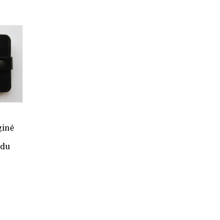
(3)
RUDA
(4)
ŽALIA
ginė
zdu