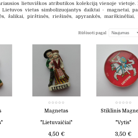
iausios lietuviškos atributikos kolekciją vienoje vietoje. 
s Lietuvos vietas simbolizuojantys daiktai - magnetai, pa
s, šalikai, pirštinės, riešinės, apyrankės, marškinėliai, t
Rūšiuoti pagal
s
Magnetas
Stiklinis Magn
s"
"Lietuvaičiai"
"Vytis"
4,50 €
3,50 €