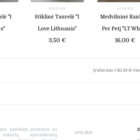
lė "I
Stiklinė Taurelė "I
Medvilninė Ran
us"
Love Lithuania"
Per Petį "LT Wh
3,50 €
16,00 €
Įrašai nuo
1
iki
24
iš vi
mės, galėdami pristatyti su
S
APIE MUS
ukurtą, specializuotą