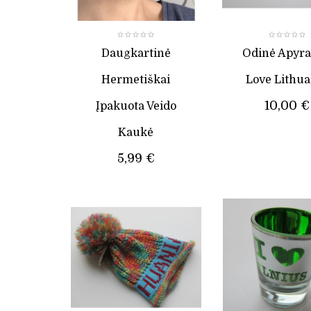
Daugkartinė
Odinė Apyr
Hermetiškai
Love Lithua
10,00 €
Įpakuota Veido
Kaukė
5,99 €