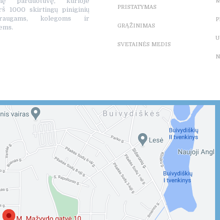
tinę parduotuvę, kurioje
M
PRISTATYMAS
rš 1000 skirtingų piniginių
raugams, kolegoms ir
P
GRĄŽINIMAS
ems.
U
SVETAINĖS MEDIS
N