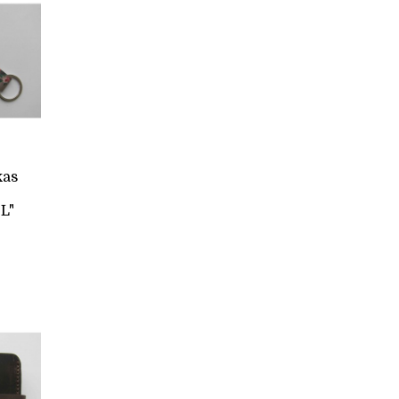
kas
L"