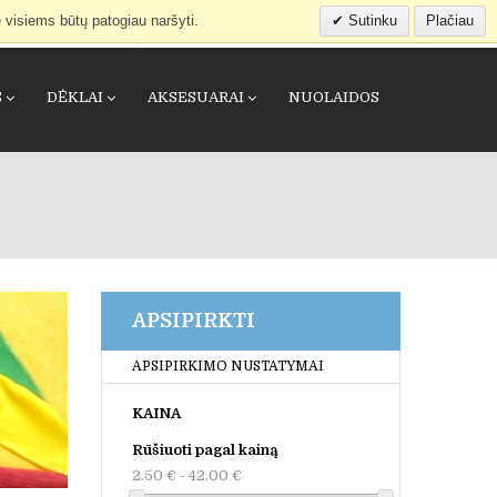
 visiems būtų patogiau naršyti.
Sutinku
Plačiau
IEŠKOTI
APSIPIRKIMO KREPŠELIS
(0)
S
DĖKLAI
AKSESUARAI
NUOLAIDOS
APSIPIRKTI
APSIPIRKIMO NUSTATYMAI
KAINA
Rūšiuoti pagal kainą
2.50 € - 42.00 €