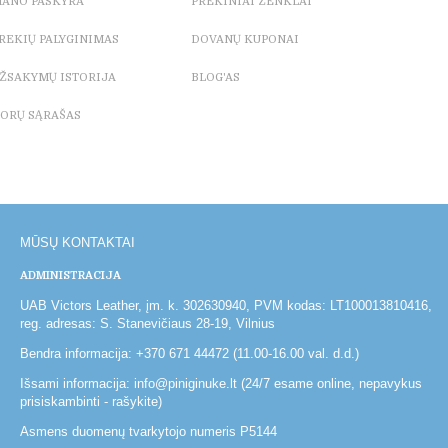
ANO PASKYRA
PREKINIAI ŽENKLAI
REKIŲ PALYGINIMAS
DOVANŲ KUPONAI
ŽSAKYMŲ ISTORIJA
BLOG'AS
ORŲ SĄRAŠAS
MŪSŲ KONTAKTAI
ADMINISTRACIJA
UAB Victors Leather, įm. k. 302630940, PVM kodas: LT100013810416,
reg. adresas: S. Stanevičiaus 28-19, Vilnius
Bendra informacija: +370 671 44472 (11.00-16.00 val. d.d.)
Išsami informacija: info@piniginuke.lt (24/7 esame online, nepavykus
prisiskambinti - rašykite)
Asmens duomenų tvarkytojo numeris P5144