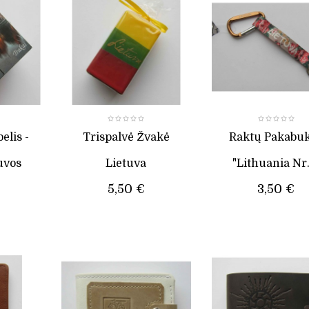
elis -
Trispalvė Žvakė
Raktų Pakabu
uvos
Lietuva
"Lithuania Nr.
5,50 €
3,50 €