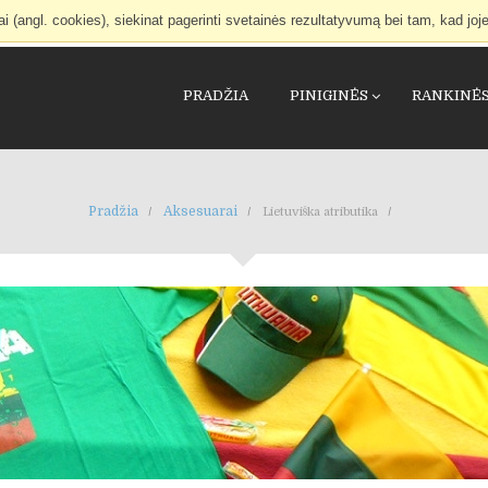
(angl. cookies), siekinat pagerinti svetainės rezultatyvumą bei tam, kad joje
PRADŽIA
PINIGINĖS
RANKINĖ
Pradžia
Aksesuarai
Lietuviška atributika