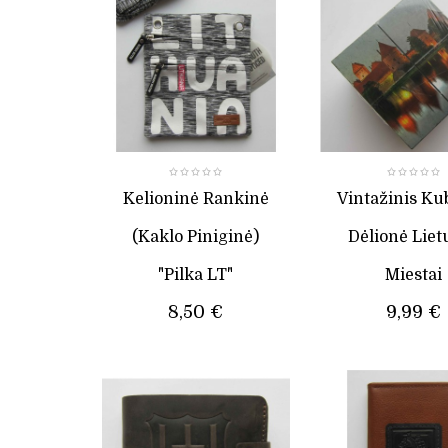
Kelioninė Rankinė
Vintažinis Kub
(kaklo Piniginė)
Dėlionė Liet
"Pilka LT"
Miestai
8,50 €
9,99 €