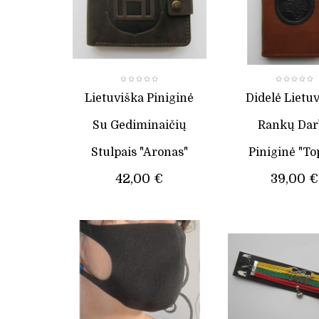
Lietuviška Piniginė
Didelė Lietu
Su Gediminaičių
Rankų Dar
Stulpais "Aronas"
Piniginė "To
42,00 €
39,00 €