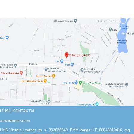
MŪSŲ KONTAKTAI
ADMINISTRACIJA
UAB Victors Leather, įm. k. 302630940, PVM kodas: LT100013810416, reg.