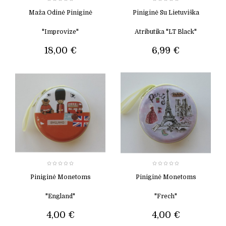
Maža Odinė Piniginė
Piniginė Su Lietuviška
"Improvize"
Atributika "LT Black"
18,00 €
6,99 €
Piniginė Monetoms
Piniginė Monetoms
"England"
"Frech"
4,00 €
4,00 €