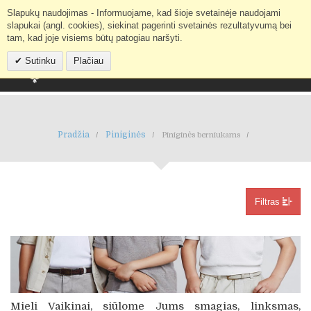
Slapukų naudojimas - Informuojame, kad šioje svetainėje naudojami
Mano paskyra
IEŠKOTI
slapukai (angl. cookies), siekinat pagerinti svetainės rezultatyvumą bei
tam, kad joje visiems būtų patogiau naršyti.
Sutinku
Plačiau
Pradžia
Piniginės
Piniginės berniukams
Filtras
Mieli Vaikinai, siūlome Jums smagias, linksmas,