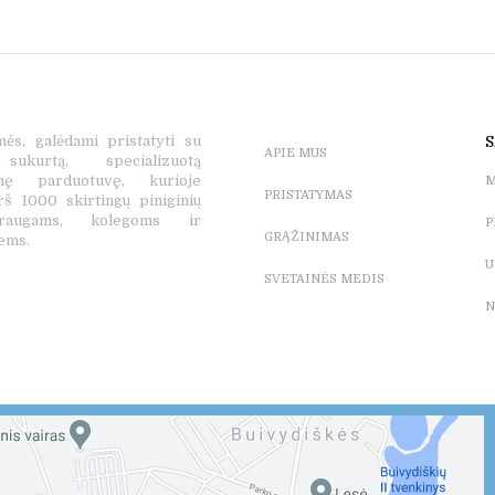
mės, galėdami pristatyti su
S
APIE MUS
ukurtą, specializuotą
tinę parduotuvę, kurioje
M
PRISTATYMAS
rš 1000 skirtingų piniginių
raugams, kolegoms ir
P
GRĄŽINIMAS
ems.
U
SVETAINĖS MEDIS
N