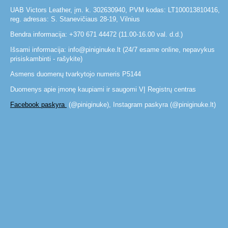
UAB Victors Leather, įm. k. 302630940, PVM kodas: LT100013810416,
reg. adresas: S. Stanevičiaus 28-19, Vilnius
Bendra informacija: +370 671 44472 (11.00-16.00 val. d.d.)
Išsami informacija: info@piniginuke.lt (24/7 esame online, nepavykus
prisiskambinti - rašykite)
Asmens duomenų tvarkytojo numeris P5144
Duomenys apie įmonę kaupiami ir saugomi VĮ Registrų centras
Facebook paskyra
(@piniginuke), Instagram paskyra (@piniginuke.lt)