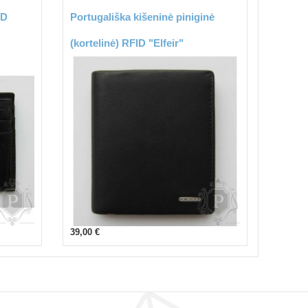
ID
Portugališka kišeninė piniginė
(kortelinė) RFID "Elfeir"
39,00 €