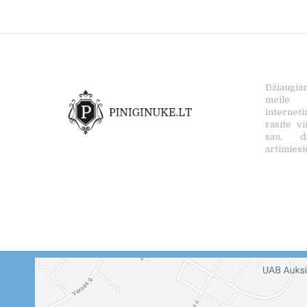
Džiaugia
meile s
interne
rasite vi
sau, d
artimiesi