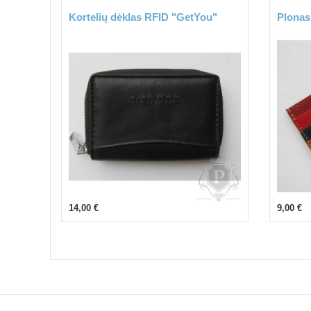
Kortelių dėklas RFID "GetYou"
Plonas 
14,00 €
9,00 €