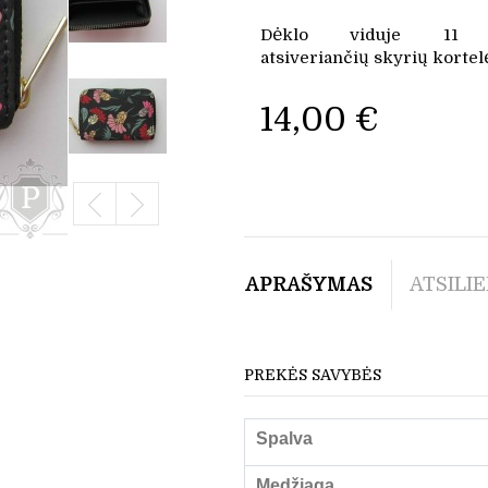
Dėklo viduje 11 p
atsiveriančių skyrių korte
14,00 €
APRAŠYMAS
ATSILIE
PREKĖS SAVYBĖS
Spalva
Medžiaga