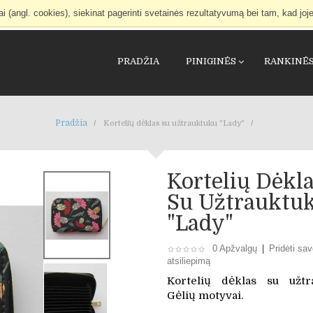
(angl. cookies), siekinat pagerinti svetainės rezultatyvumą bei tam, kad joje
PRADŽIA
PINIGINĖS
RANKINĖ
Pradžia
Kortelių dėklas su užtrauktuku "Lady"
Kortelių Dėkl
Su Užtrauktu
"Lady"
0 Apžvalgų
|
Pridėti sa
atsiliepimą
Kortelių dėklas su užtr
Gėlių motyvai.