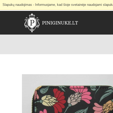
Slapukų naudojimas - Informuojame, kad šioje svetainėje naudojami slapukai 
Internetinė parduotuvė
Mano paskyra