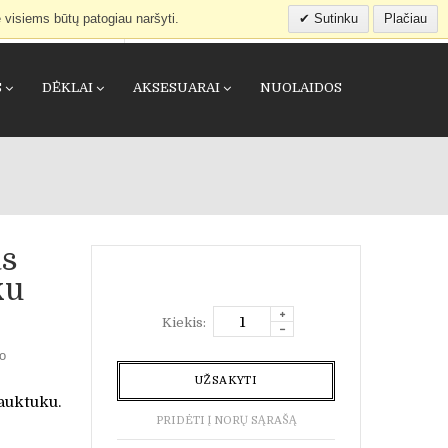
 visiems būtų patogiau naršyti.
Sutinku
Plačiau
IEŠKOTI
APSIPIRKIMO KREPŠELIS
(0)
S
DĖKLAI
AKSESUARAI
NUOLAIDOS
as
ku
Kiekis:
vo
UŽSAKYTI
auktuku.
PRIDĖTI Į NORŲ SĄRAŠĄ