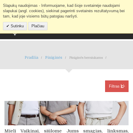
Slapukų naudojimas - Informuojame, kad šioje svetainėje naudojami
Mano paskyra
IEŠKOTI
slapukai (angl. cookies), siekinat pagerinti svetainės rezultatyvumą bei
tam, kad joje visiems būtų patogiau naršyti.
Sutinku
Plačiau
Pradžia
Piniginės
Piniginės berniukams
Filtras
Mieli Vaikinai, siūlome Jums smagias, linksmas,