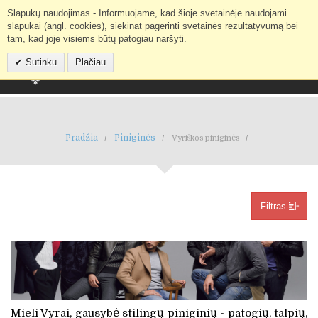
Slapukų naudojimas - Informuojame, kad šioje svetainėje naudojami
Mano paskyra
IEŠKOTI
slapukai (angl. cookies), siekinat pagerinti svetainės rezultatyvumą bei
tam, kad joje visiems būtų patogiau naršyti.
Sutinku
Plačiau
Pradžia
Piniginės
Vyriškos piniginės
Filtras
Mieli Vyrai, gausybė stilingų piniginių - patogių, talpių,