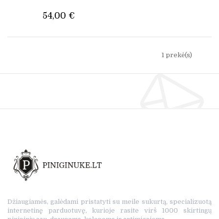
54,00 €
1 prekė(s)
Džiaugiamės, galėdami pristatyti su meile sukurtą, specializuotą
internetinę parduotuvę, kurioje rasite virš 1000 skirtingų