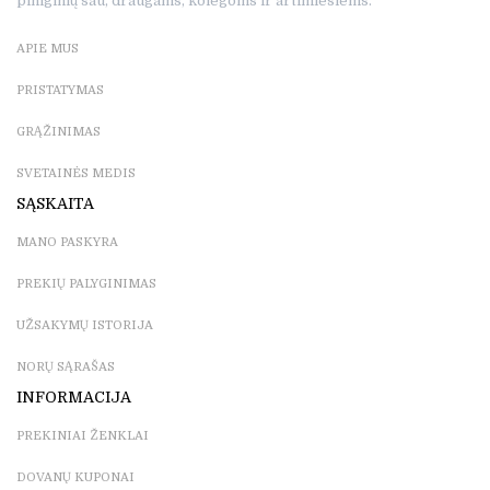
piniginių sau, draugams, kolegoms ir artimiesiems.
APIE MUS
PRISTATYMAS
GRĄŽINIMAS
SVETAINĖS MEDIS
SĄSKAITA
MANO PASKYRA
PREKIŲ PALYGINIMAS
UŽSAKYMŲ ISTORIJA
NORŲ SĄRAŠAS
INFORMACIJA
PREKINIAI ŽENKLAI
DOVANŲ KUPONAI