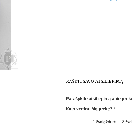
RAŠYTI SAVO ATSILIEPIMĄ
Parašykite atsiliepimą apie prek
Kaip vertinti šią prekę?
*
1 žvaigždutė
2 žva