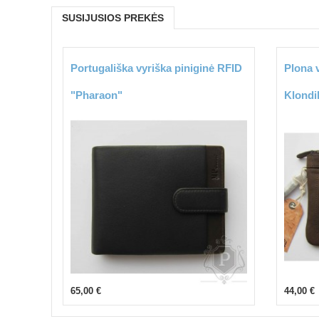
SUSIJUSIOS PREKĖS
Portugališka vyriška piniginė RFID
Plona v
"Pharaon"
Klondi
65,00 €
44,00 €