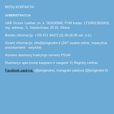
MŪSŲ KONTAKTAI
ADMINISTRACIJA
UAB Victors Leather, įm. k. 302630940, PVM kodas: LT100013810416,
reg. adresas: S. Stanevičiaus 28-19, Vilnius
Bendra informacija: +370 671 44472 (11.00-16.00 val. d.d.)
Išsami informacija: info@piniginuke.lt (24/7 esame online, nepavykus
prisiskambinti - rašykite)
Asmens duomenų tvarkytojo numeris P5144
Duomenys apie įmonę kaupiami ir saugomi VĮ Registrų centras
Facebook paskyra
(@piniginuke), Instagram paskyra (@piniginuke.lt)