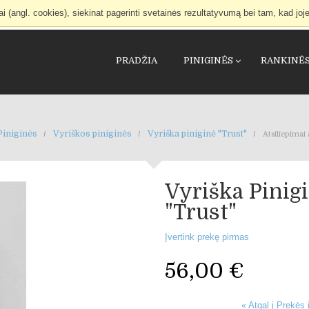
(angl. cookies), siekinat pagerinti svetainės rezultatyvumą bei tam, kad joje
PRADŽIA
PINIGINĖS
RANKINĖ
Piniginės
Vyriškos piniginės
Vyriška piniginė "Trust"
Atsiliepimai 
Vyriška Pinig
"Trust"
Įvertink prekę pirmas
56,00 €
Atgal į Prekės 
«