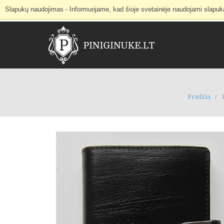
Slapukų naudojimas - Informuojame, kad šioje svetainėje naudojami slapukai 
Internetinė parduotuvė
Mano paskyra
Pradžia