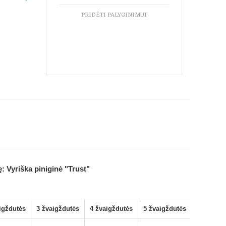
PRIDĖTI PALYGINIMUI
ę:
Vyriška piniginė "Trust"
igždutės
3 žvaigždutės
4 žvaigždutės
5 žvaigždutės