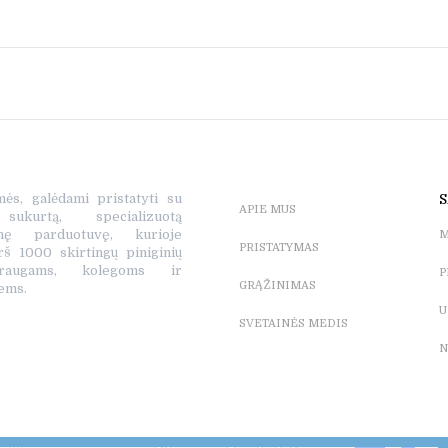
mės, galėdami pristatyti su
S
APIE MUS
ukurtą, specializuotą
tinę parduotuvę, kurioje
M
PRISTATYMAS
rš 1000 skirtingų piniginių
raugams, kolegoms ir
P
GRĄŽINIMAS
ems.
U
SVETAINĖS MEDIS
N