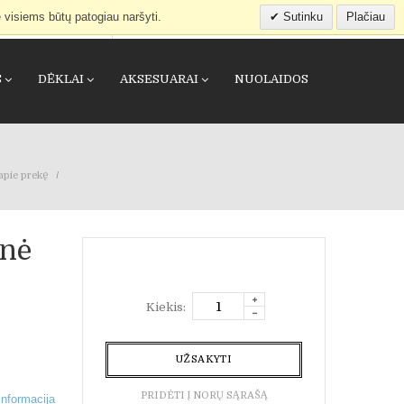
 visiems būtų patogiau naršyti.
Sutinku
Plačiau
IEŠKOTI
APSIPIRKIMO KREPŠELIS
(0)
S
DĖKLAI
AKSESUARAI
NUOLAIDOS
apie prekę
inė
Kiekis:
UŽSAKYTI
PRIDĖTI Į NORŲ SĄRAŠĄ
informacija