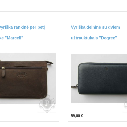
yriška rankinė per petį
Vyriška delninė su dviem
ke "Marcell"
užtrauktukais "Degree"
59,00 €