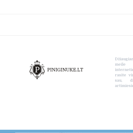
Džiaugia
meile s
interne
rasite vi
sau, d
artimiesi