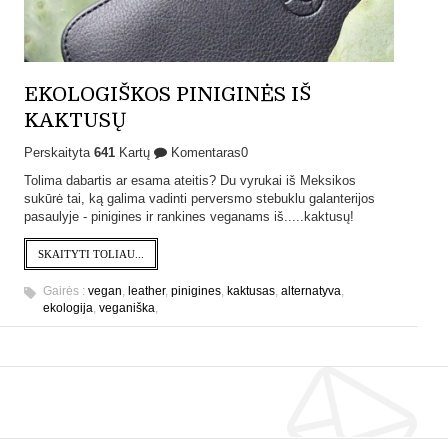
EKOLOGIŠKOS PINIGINĖS IŠ
KAKTUSŲ
Perskaityta
641
Kartų
Komentaras0
Tolima dabartis ar esama ateitis? Du vyrukai iš Meksikos
sukūrė tai, ką galima vadinti perversmo stebuklu galanterijos
pasaulyje - pinigines ir rankines veganams iš.....kaktusų!
SKAITYTI TOLIAU...
Gairės :
vegan
,
leather
,
pinigines
,
kaktusas
,
alternatyva
,
ekologija
,
veganiška
,