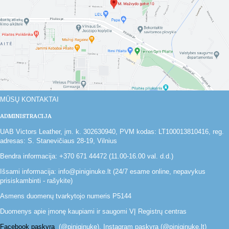
MŪSŲ KONTAKTAI
ADMINISTRACIJA
UAB Victors Leather, įm. k. 302630940, PVM kodas: LT100013810416, reg.
adresas: S. Stanevičiaus 28-19, Vilnius
Bendra informacija: +370 671 44472 (11.00-16.00 val. d.d.)
Išsami informacija: info@piniginuke.lt (24/7 esame online, nepavykus
prisiskambinti - rašykite)
Asmens duomenų tvarkytojo numeris P5144
Duomenys apie įmonę kaupiami ir saugomi VĮ Registrų centras
Facebook paskyra
(@piniginuke), Instagram paskyra (@piniginuke.lt)