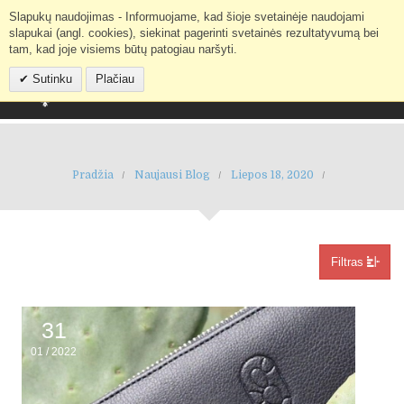
Slapukų naudojimas - Informuojame, kad šioje svetainėje naudojami
Mano paskyra
IEŠKOTI
slapukai (angl. cookies), siekinat pagerinti svetainės rezultatyvumą bei
tam, kad joje visiems būtų patogiau naršyti.
Sutinku
Plačiau
Pradžia
Naujausi Blog
Liepos 18, 2020
Filtras
31
01
/
2022