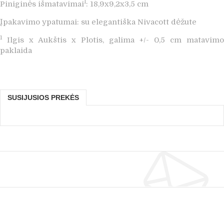
1
Piniginės išmatavimai
: 18,9x9,2x3,5 cm
Įpakavimo ypatumai: su elegantiška Nivacott dėžute
1
Ilgis x Aukštis x Plotis, galima +/- 0,5 cm matavimo
paklaida
SUSIJUSIOS PREKĖS