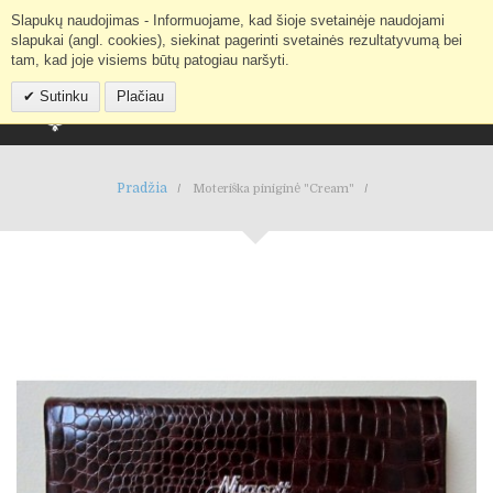
Slapukų naudojimas - Informuojame, kad šioje svetainėje naudojami
Mano paskyra
IEŠKOTI
slapukai (angl. cookies), siekinat pagerinti svetainės rezultatyvumą bei
tam, kad joje visiems būtų patogiau naršyti.
Sutinku
Plačiau
Pradžia
Moteriška piniginė "Cream"