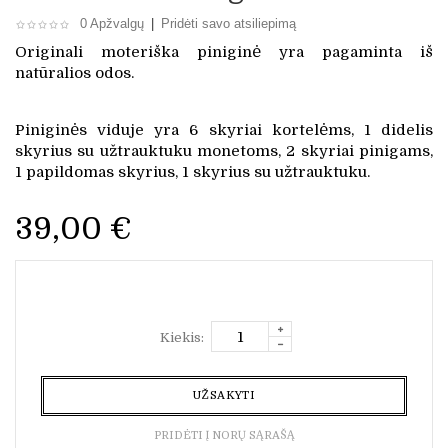
0 Apžvalgų
|
Pridėti savo atsiliepimą
Originali moteriška piniginė yra pagaminta iš
natūralios odos.
Piniginės viduje yra 6 skyriai kortelėms, 1 didelis
skyrius su užtrauktuku monetoms, 2 skyriai pinigams,
1 papildomas skyrius, 1 skyrius su užtrauktuku.
39,00 €
Kiekis:
UŽSAKYTI
PRIDĖTI Į NORŲ SĄRAŠĄ