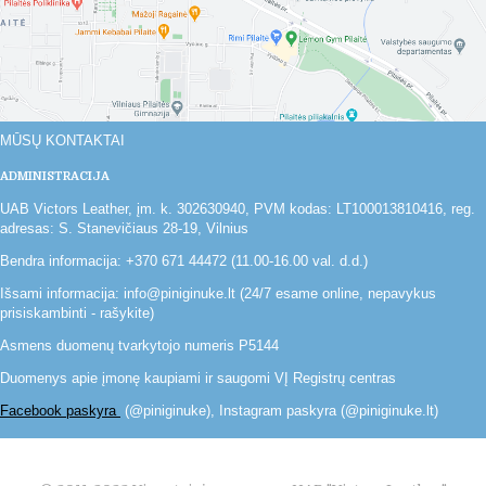
MŪSŲ KONTAKTAI
ADMINISTRACIJA
UAB Victors Leather, įm. k. 302630940, PVM kodas: LT100013810416, reg.
adresas: S. Stanevičiaus 28-19, Vilnius
Bendra informacija: +370 671 44472 (11.00-16.00 val. d.d.)
Išsami informacija: info@piniginuke.lt (24/7 esame online, nepavykus
prisiskambinti - rašykite)
Asmens duomenų tvarkytojo numeris P5144
Duomenys apie įmonę kaupiami ir saugomi VĮ Registrų centras
Facebook paskyra
(@piniginuke), Instagram paskyra (@piniginuke.lt)