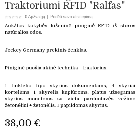
Traktoriumi RFID "Ralfas"
0 Apžvalgų
|
Pridėti savo atsiliepimą
Aukštos kokybės kišeninė piniginė RFID iš storos
natūralios odos.
Jockey Germany prekinis ženklas.
Piniginę puošia ūkinė technika - traktorius.
1 tinklelio tipo skyrius dokumentams, 4 skyriai
kortelėms, 1 skyrelis kupiūroms, platus užsegamas
skyrius monetoms su vieta parduotuvės vežimo
žetonėliui + žetonėlis, 1 papildomas skyrius.
38,00 €