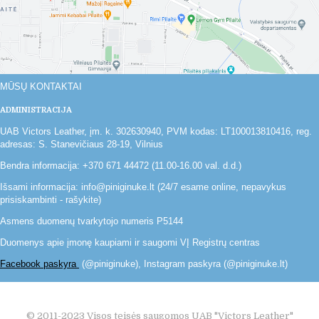
MŪSŲ KONTAKTAI
ADMINISTRACIJA
UAB Victors Leather, įm. k. 302630940, PVM kodas: LT100013810416, reg.
adresas: S. Stanevičiaus 28-19, Vilnius
Bendra informacija: +370 671 44472 (11.00-16.00 val. d.d.)
Išsami informacija: info@piniginuke.lt (24/7 esame online, nepavykus
prisiskambinti - rašykite)
Asmens duomenų tvarkytojo numeris P5144
Duomenys apie įmonę kaupiami ir saugomi VĮ Registrų centras
Facebook paskyra
(@piniginuke), Instagram paskyra (@piniginuke.lt)
© 2011-2023 Visos teisės saugomos UAB "Victors Leather"