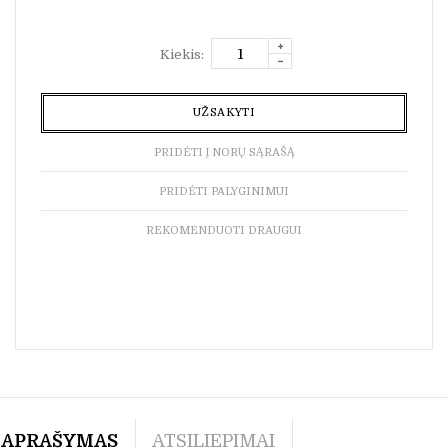
Kiekis:
UŽSAKYTI
PRIDĖTI Į NORŲ SĄRAŠĄ
PRIDĖTI PALYGINIMUI
REKOMENDUOTI DRAUGUI
APRAŠYMAS
ATSILIEPIMAI