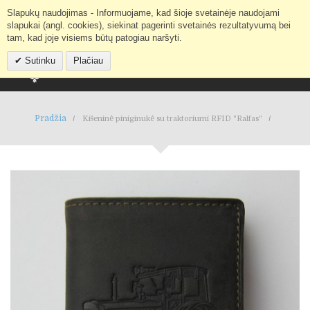
Slapukų naudojimas - Informuojame, kad šioje svetainėje naudojami
Mano paskyra
IEŠKOTI
slapukai (angl. cookies), siekinat pagerinti svetainės rezultatyvumą bei
tam, kad joje visiems būtų patogiau naršyti.
Sutinku
Plačiau
Pradžia
Kišeninė piniginukė su traktoriumi RFID "Ralfas"