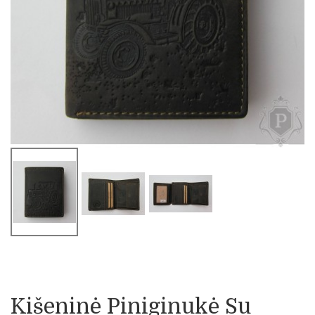
Kišeninė Piniginukė Su