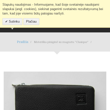
Slapukų naudojimas - Informuojame, kad šioje svetainėje naudojami
Mano paskyra
IEŠKOTI
slapukai (angl. cookies), siekinat pagerinti svetainės rezultatyvumą bei
tam, kad joje visiems būtų patogiau naršyti.
Sutinku
Plačiau
Pradžia
Moteriška piniginė su magnetu "Clasique"