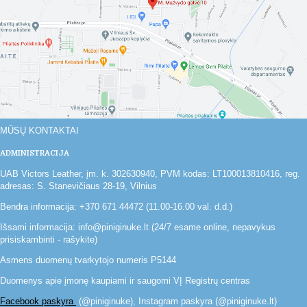
MŪSŲ KONTAKTAI
ADMINISTRACIJA
UAB Victors Leather, įm. k. 302630940, PVM kodas: LT100013810416, reg.
adresas: S. Stanevičiaus 28-19, Vilnius
Bendra informacija: +370 671 44472 (11.00-16.00 val. d.d.)
Išsami informacija: info@piniginuke.lt (24/7 esame online, nepavykus
prisiskambinti - rašykite)
Asmens duomenų tvarkytojo numeris P5144
Duomenys apie įmonę kaupiami ir saugomi VĮ Registrų centras
Facebook paskyra
(@piniginuke), Instagram paskyra (@piniginuke.lt)