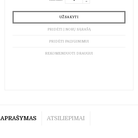
UŽSAKYTI
PRIDĖTI Į NORŲ SĄRAŠĄ
PRIDĖTI PALYGINIMUI
REKOMENDUOTI DRAUGUI
APRAŠYMAS
ATSILIEPIMAI