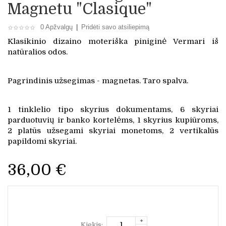
Magnetu "Clasique"
0 Apžvalgų
|
Pridėti savo atsiliepimą
Klasikinio dizaino moteriška piniginė Vermari iš
natūralios odos.
Pagrindinis užsegimas - magnetas. Taro spalva.
1 tinklelio tipo skyrius dokumentams, 6 skyriai
parduotuvių ir banko kortelėms, 1 skyrius kupiūroms,
2 platūs užsegami skyriai monetoms, 2 vertikalūs
papildomi skyriai.
36,00 €
Kiekis: