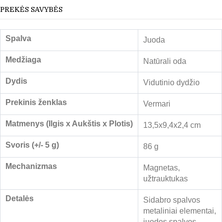
PREKĖS SAVYBĖS
Spalva
Juoda
Medžiaga
Natūrali oda
Dydis
Vidutinio dydžio
Prekinis ženklas
Vermari
Matmenys (Ilgis x Aukštis x Plotis)
13,5x9,4x2,4 cm
Svoris (+/- 5 g)
86 g
Mechanizmas
Magnetas,
užtrauktukas
Detalės
Sidabro spalvos
metaliniai elementai,
juodos spalvos