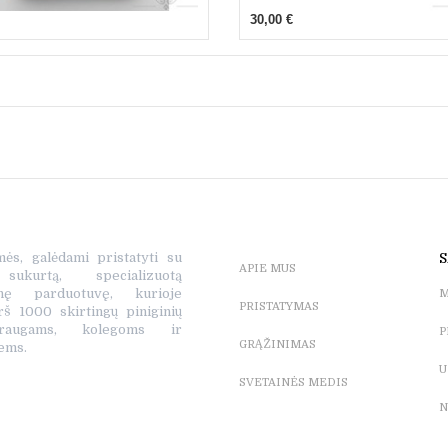
30,00 €
mės, galėdami pristatyti su
S
APIE MUS
ukurtą, specializuotą
tinę parduotuvę, kurioje
M
PRISTATYMAS
rš 1000 skirtingų piniginių
raugams, kolegoms ir
P
GRĄŽINIMAS
ems.
U
SVETAINĖS MEDIS
N