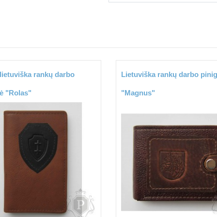
lietuviška rankų darbo
Lietuviška rankų darbo pini
nė "Rolas"
"Magnus"