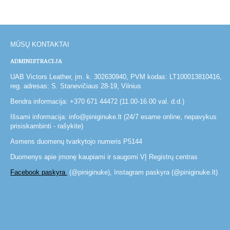
MŪSŲ KONTAKTAI
ADMINISTRACIJA
UAB Victors Leather, įm. k. 302630940, PVM kodas: LT100013810416,
reg. adresas: S. Stanevičiaus 28-19, Vilnius
Bendra informacija: +370 671 44472 (11.00-16.00 val. d.d.)
Išsami informacija: info@piniginuke.lt (24/7 esame online, nepavykus
prisiskambinti - rašykite)
Asmens duomenų tvarkytojo numeris P5144
Duomenys apie įmonę kaupiami ir saugomi VĮ Registrų centras
Facebook paskyra
(@piniginuke), Instagram paskyra (@piniginuke.lt)