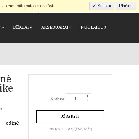
 visiems būtų patogiau naršyti.
Sutinku
Plačiau
IEŠKOTI
APSIPIRKIMO KREPŠELIS
(0)
S
DĖKLAI
AKSESUARAI
NUOLAIDOS
inė
ike
Kiekis:
vo
UŽSAKYTI
o odinė
PRIDĖTI Į NORŲ SĄRAŠĄ