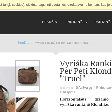
(angl. cookies), siekinat pagerinti svetainės rezultatyvumą bei tam, kad joje
PRADŽIA
PINIGINĖS
RANKINĖ
Pradžia
Vyriška rankinė per petį Klondike "Truel"
Vyriška Rank
Per Petį Klond
"Truel"
0 Apžvalgų
|
Pridėti sa
atsiliepimą
Horizontalaus dizain
vyriška rankinė Klondike.