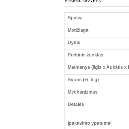
PREKĖS SAVYBĖS
Spalva
Medžiaga
Dydis
Prekinis ženklas
Matmenys (Ilgis x Aukštis x P
Svoris (+/- 5 g)
Mechanizmas
Detalės
Įpakavimo ypatumai