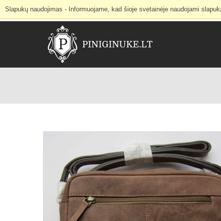
Slapukų naudojimas - Informuojame, kad šioje svetainėje naudojami slapukai 
Internetinė parduotuvė
Mano paskyra