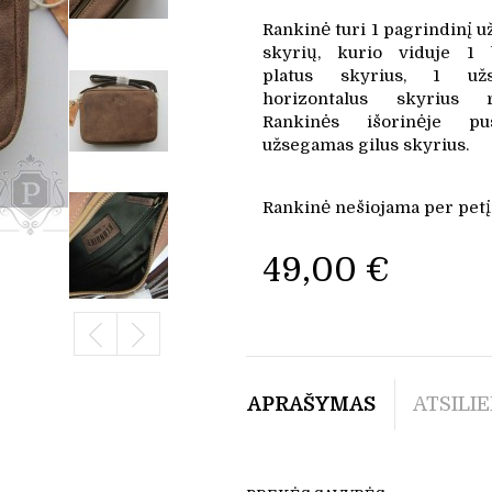
Rankinė turi 1 pagrindinį 
skyrių, kurio viduje 1 
platus skyrius, 1 už
horizontalus skyrius r
Rankinės išorinėje p
užsegamas gilus skyrius.
Rankinė nešiojama per petį
49,00 €
APRAŠYMAS
ATSILIE