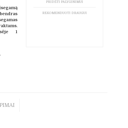
PRIDĖTI PALYGINIMUI
užsegamą
REKOMENDUOTI DRAUGUI
bendras
segamas
aktams.
usėje 1
.
PIMAI