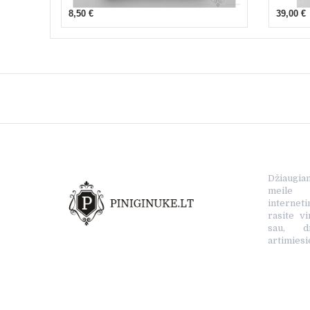
8,50 €
39,00 €
Džiaugia
meile s
interne
rasite vi
sau, d
artimiesi