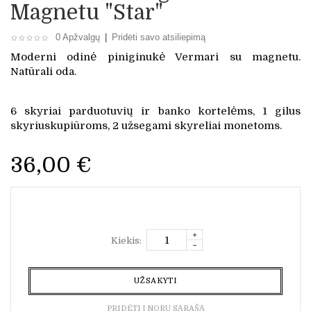
Magnetu "Star"
0 Apžvalgų
|
Pridėti savo atsiliepimą
Moderni odinė piniginukė Vermari su magnetu.
Natūrali oda.
6 skyriai parduotuvių ir banko kortelėms, 1 gilus
skyriuskupiūroms, 2 užsegami skyreliai monetoms.
36,00 €
Kiekis:
UŽSAKYTI
PRIDĖTI Į NORŲ SĄRAŠĄ