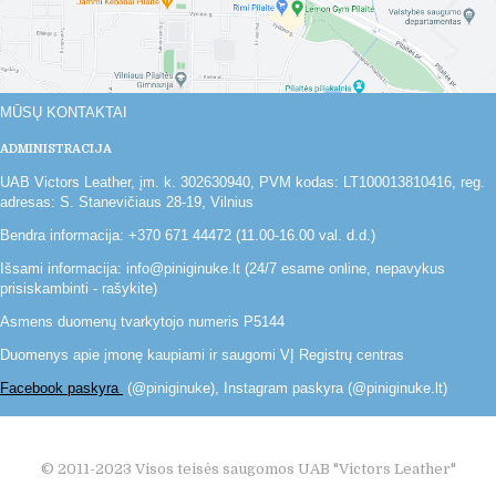
MŪSŲ KONTAKTAI
ADMINISTRACIJA
UAB Victors Leather, įm. k. 302630940, PVM kodas: LT100013810416, reg.
adresas: S. Stanevičiaus 28-19, Vilnius
Bendra informacija: +370 671 44472 (11.00-16.00 val. d.d.)
Išsami informacija: info@piniginuke.lt (24/7 esame online, nepavykus
prisiskambinti - rašykite)
Asmens duomenų tvarkytojo numeris P5144
Duomenys apie įmonę kaupiami ir saugomi VĮ Registrų centras
Facebook paskyra
(@piniginuke), Instagram paskyra (@piniginuke.lt)
© 2011-2023 Visos teisės saugomos UAB "Victors Leather"