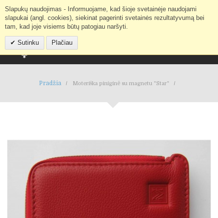
Slapukų naudojimas - Informuojame, kad šioje svetainėje naudojami
Mano paskyra
IEŠKOTI
slapukai (angl. cookies), siekinat pagerinti svetainės rezultatyvumą bei
tam, kad joje visiems būtų patogiau naršyti.
Sutinku
Plačiau
Pradžia
Moteriška piniginė su magnetu "Star"