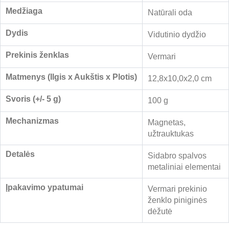
Medžiaga
Natūrali oda
Dydis
Vidutinio dydžio
Prekinis ženklas
Vermari
Matmenys (Ilgis x Aukštis x Plotis)
12,8x10,0x2,0 cm
Svoris (+/- 5 g)
100 g
Mechanizmas
Magnetas,
užtrauktukas
Detalės
Sidabro spalvos
metaliniai elementai
Įpakavimo ypatumai
Vermari prekinio
ženklo piniginės
dėžutė